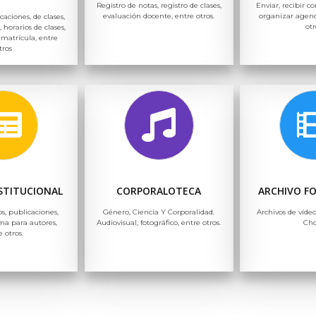
Registro de notas, registro de clases,
Enviar, recibir co
evaluación docente, entre otros.
organizar agend
icaciones, de clases,
otr
, horarios de clases,
 matrícula, entre
tros
NSTITUCIONAL
CORPORALOTECA
ARCHIVO F
os, publicaciones,
Género, Ciencia Y Corporalidad.
Archivos de vídeo
ma para autores,
Audiovisual, fotográfico, entre otros.
Ch
e otros.