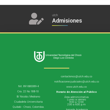
utch
Admisiones
contactenos@utch.edu.co
notificacionesjudiciales@utch.edu.co
Nit. 891680089-4
www.utch.edu.co
Cra. 22 No 18B-10
Horario de Atención al Público
B/ Nicolás Medrano
Área administrativa
Lunes a viernes
Ciudadela Universitaria
8:00 a 12:00
2:00 a 6:00 p.m
Quibdó - Chocó, Colombia.
Jornada Academia