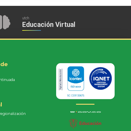
utch
Educación Virtual
 de
ntinuada
e
l
Regionalización