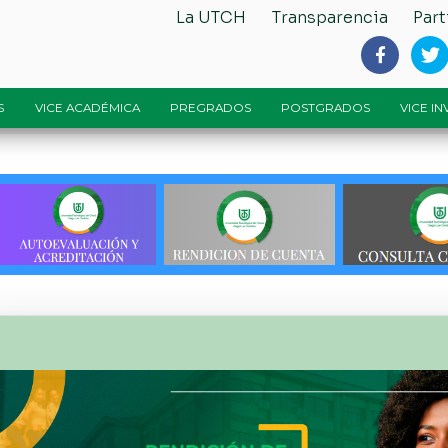
La UTCH
Transparencia
Part
S
VICE ACADÉMICA
PREGRADOS
POSTGRADOS
VICE I