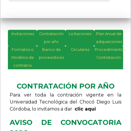
Invitaciones
Contratación
Licitaciones
Plan Anual de
por año
adquisiciones
Formatos o
Banco de
Circulares
Procedimientos
Modelos de
proveedores
Contratación
contratos
CONTRATACIÓN POR AÑO
Para ver toda la contración vigente en la
Universidad Tecnológica del Chocó Diego Luis
Córdoba, lo invitamos a dar
clic aquí
AVISO DE CONVOCATORIA