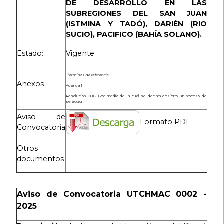
DE DESARROLLO EN LAS
SUBREGIONES DEL SAN JUAN
(ISTMINA Y TADÓ), DARIÉN (RIO
SUCIO), PACIFICO (BAHÍA SOLANO)
.
Estado:
Vigente
Términos de referencia
Anexos
Adenda 1
Resolución 0012 (Por medio de la cual se declara desierto un proceso de
selección)
Aviso de
Formato PDF
Convocatoria
Otros
documentos
Aviso de Convocatoria UTCHMAC 0002 -
2025