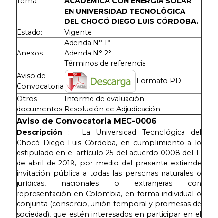
Tema:
ACADÉMICA CON ENERGÍA SOLAR
EN UNIVERSIDAD TECNOLÓGICA
DEL CHOCÓ DIEGO LUIS CÓRDOBA.
Estado:
Vigente
Adenda N° 1°
Anexos
Adenda N° 2°
Términos de referencia
Aviso de
Formato PDF
Convocatoria
Otros
Informe de evaluación
documentos
Resolución de Adjudicación
Aviso de Convocatoria MEC-0006
Descripción
:
La Universidad Tecnológica del
Chocó Diego Luis Córdoba, en cumplimiento a lo
estipulado en el artículo 25 del acuerdo 0008 del 11
de abril de 2019, por medio del presente extiende
invitación pública a todas las personas naturales o
jurídicas, nacionales o extranjeras con
representación en Colombia, en forma individual o
conjunta (consorcio, unión temporal y promesas de
sociedad), que estén interesados ​​en participar en el