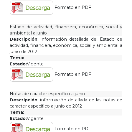
2018
Formato en PDF
Año
2017
Estado de actividad, financiera, económica, social y
Año
ambiental a junio
2016
Descripción
: información detallada del Estado de
actividad, financiera, económica, social y ambiental a
Año
junio de 2012
2015
Tema:
Año
Estado:
Vigente
2014
Formato en PDF
Año
2013
Año
Notas de caracter especifico a junio
Descripción
: información detallada de las notas de
2012
caracter especifico a junio de 2012
Año
Tema:
2011
Estado:
Vigente
Año
Formato en PDF