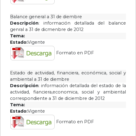
2010
Año
Balance general a 31 de diembre
2009
Descripción
: información detallada del balance
Año
genral a 31 de dicmenbre de 2012
2008
Tema:
Estado:
Vigente
Formato en PDF
Estado de actividad, financiera, económica, social y
ambiental a 31 de diembre
Descripción
: información detallada del estado de la
actividad, fianciera,economica, social y ambiental
correspondiente a 31 de diciembre de 2012
Tema:
Estado:
Vigente
Formato en PDF