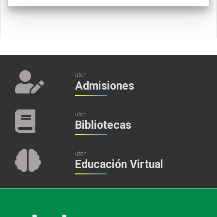
utch
Admisiones
utch
Bibliotecas
utch
Educación Virtual