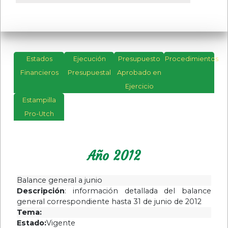
Estados
Ejecución
Presupuesto
Procedimientos
Financieros
Presupuestal
Aprobado en
Año
Ejercicio
2023
Estampilla
Año
Pro-Utch
2022
Año
Año 2012
2021
Año
Balance general a junio
2019
Descripción
: información detallada del balance
Año
general correspondiente hasta 31 de junio de 2012
2020
Tema:
Estado:
Vigente
Año