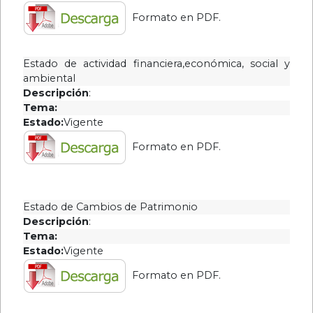
2018
Formato en PDF.
Año
2017
Estado de actividad financiera,económica, social y
Año
ambiental
2016
Descripción
:
Tema:
Año
Estado:
Vigente
2015
Año
Formato en PDF.
2014
Año
2013
Estado de Cambios de Patrimonio
Año
Descripción
:
Tema:
2012
Estado:
Vigente
Año
Formato en PDF.
2011
Año