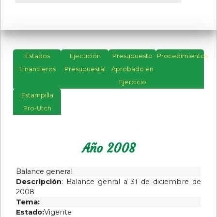
Estados
Ejecución
Presupuesto
Procedimientos
Financieros
Presupuestal
Aprobado en
Año
Ejercicio
2023
Estampilla
Año
Pro-Utch
2022
Año
Año 2008
2021
Año
Balance general
2019
Descripción
: Balance genral a 31 de diciembre de
Año
2008
2020
Tema:
Estado:
Vigente
Año