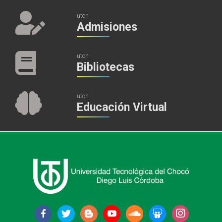
utch
Admisiones
utch
Bibliotecas
utch
Educación Virtual