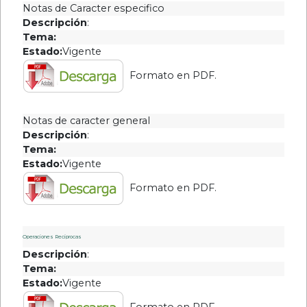
2010
Notas de Caracter especifico
Año
Descripción
:
Tema:
2009
Estado:
Vigente
Año
Formato en PDF.
2008
Notas de caracter general
Descripción
:
Tema:
Estado:
Vigente
Formato en PDF.
Operaciones Reciprocas
Descripción
:
Tema:
Estado:
Vigente