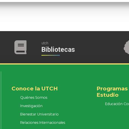
utch
Bibliotecas
Conoce la UTCH
Programas
Estudio
Quiénes Somos
Educación Co
Investigación
Bienestar Universitario
Relaciones Internacionales