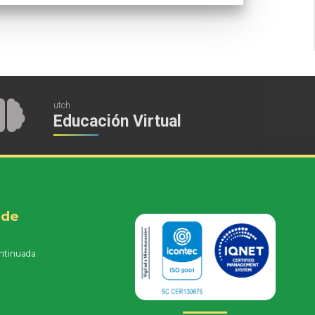
utch
Educación Virtual
 de
ntinuada