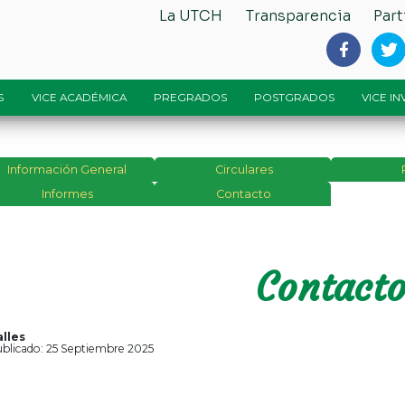
La UTCH
Transparencia
Part
S
VICE ACADÉMICA
PREGRADOS
POSTGRADOS
VICE I
Información General
Circulares
Informes
Contacto
Contact
lles
blicado: 25 Septiembre 2025