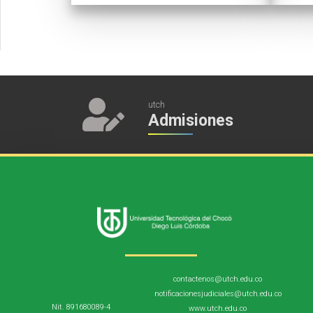
utch
Admisiones
contactenos@utch.edu.co
notificacionesjudiciales@utch.edu.co
Nit. 891680089-4
www.utch.edu.co