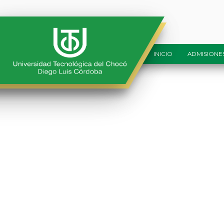
BannerTransparenciaAccesoInforma
INICIO
ADMISIONE