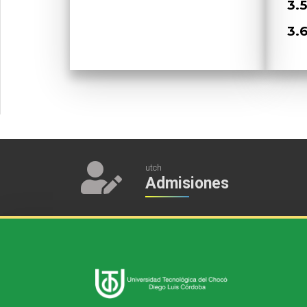
3.
3.
utch
Admisiones