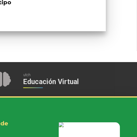
tipo
utch
Educación Virtual
 de