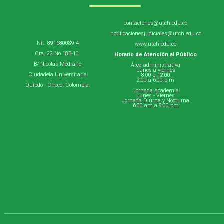
contactenos@utch.edu.co
notificacionesjudiciales@utch.edu.co
Nit. 891680089-4
www.utch.edu.co
Cra. 22 No 18B-10
Horario de Atención al Público
B/ Nicolás Medrano
Área administrativa
Lunes a viernes
Ciudadela Universitaria
8:00 a 12:00
2:00 a 6:00 p.m
Quibdó - Chocó, Colombia.
Jornada Academia
Lunes - Viernes
Jornada Diurna y Nocturna
6:00 am a 9:00 pm