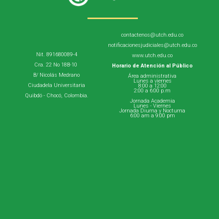
contactenos@utch.edu.co
notificacionesjudiciales@utch.edu.co
Nit. 891680089-4
www.utch.edu.co
Cra. 22 No 18B-10
Horario de Atención al Público
B/ Nicolás Medrano
Área administrativa
Lunes a viernes
Ciudadela Universitaria
8:00 a 12:00
2:00 a 6:00 p.m
Quibdó - Chocó, Colombia.
Jornada Academia
Lunes - Viernes
Jornada Diurna y Nocturna
6:00 am a 9:00 pm