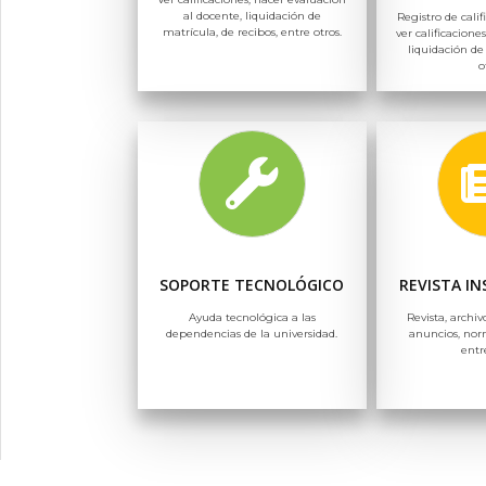
al docente, liquidación de
Registro de calif
matrícula, de recibos, entre otros.
ver calificaciones
liquidación de
o
SOPORTE TECNOLÓGICO
REVISTA I
Ayuda tecnológica a las
Revista, archiv
dependencias de la universidad.
anuncios, nor
entr