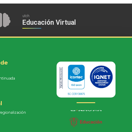
utch
Educación Virtual
 de
ntinuada
e
l
Regionalización