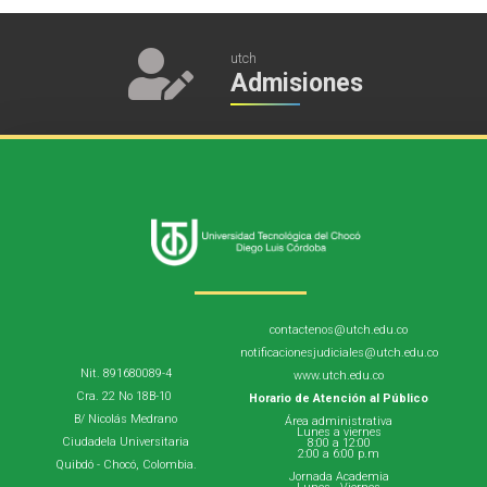
utch
Admisiones
contactenos@utch.edu.co
notificacionesjudiciales@utch.edu.co
Nit. 891680089-4
www.utch.edu.co
Cra. 22 No 18B-10
Horario de Atención al Público
B/ Nicolás Medrano
Área administrativa
Lunes a viernes
Ciudadela Universitaria
8:00 a 12:00
2:00 a 6:00 p.m
Quibdó - Chocó, Colombia.
Jornada Academia