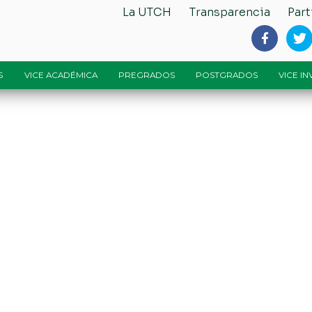
La UTCH
Transparencia
Part
S
VICE ACADÉMICA
PREGRADOS
POSTGRADOS
VICE I