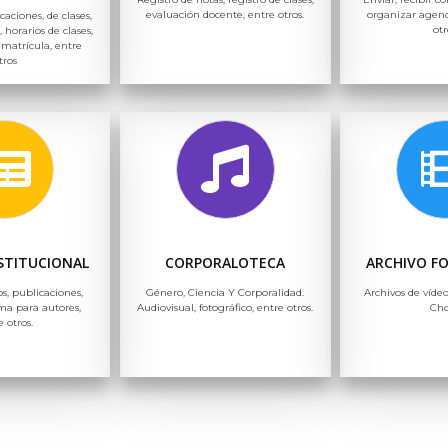
evaluación docente, entre otros.
organizar agend
icaciones, de clases,
otr
, horarios de clases,
 matrícula, entre
tros
NSTITUCIONAL
CORPORALOTECA
ARCHIVO F
os, publicaciones,
Género, Ciencia Y Corporalidad.
Archivos de vídeo
ma para autores,
Audiovisual, fotográfico, entre otros.
Ch
e otros.