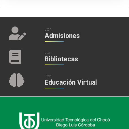
utch
Admisiones
utch
Bibliotecas
utch
Educación Virtual