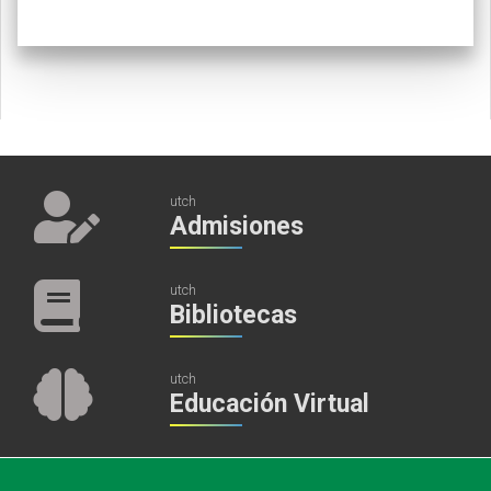
utch
Admisiones
utch
Bibliotecas
utch
Educación Virtual