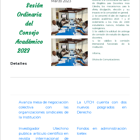
Marzo 2023
referente a la convocatoria del Banco
Sesión
de Elegibles para Docentes Hora
Cátedra, los mecanismos para la
oferta, divulgación, elección y su
Ordinaria
impacto en la comunidad en general.
2. Se presentó el plan de ingreso al
período académico 2023 -1 y el
del
recibimiento a los más de 2.500
estudiantes nuevos, incluidas las
subregiones.
Consejo
3. Se viabilizó la solicitud de prórroga
de comisión de estudio de algunos
docentes.
Académico
4. Se viabilizo la comisión
internacional funcionario de la
Institución.
2023
Informa,
Oficina de Comunicaciones
Detalles
Avanza mesa de negociación
La UTCH cuenta con dos
colectiva con las
nuevos posgrados en
organizaciones sindicales de
Derecho
la Institución
Investigador Utechino
Fondos en administración
publica artículo científico en
Icetex
revista internacional de