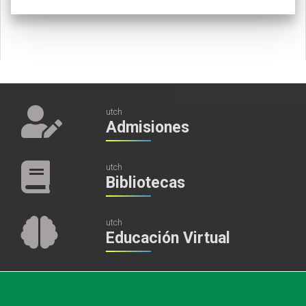
utch
Admisiones
utch
Bibliotecas
utch
Educación Virtual