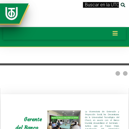
La Vicerrectoria de Extensión y
Proyección Social, las Decanaturas
Gerente
de la Universidad Tecnológica del
Chocó, en asocio con el Banco
Mundial, desarrollaron el Seminario :
del Banco
Juntos para un Futuro Mejor,
Actualización del Diagnóstico