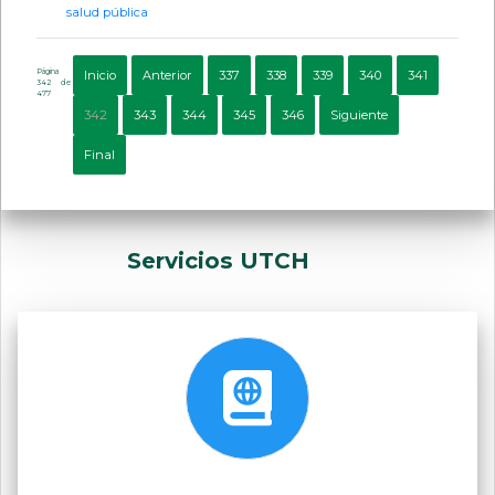
salud pública
Página
Inicio
Anterior
337
338
339
340
341
342 de
477
342
343
344
345
346
Siguiente
Final
Servicios UTCH