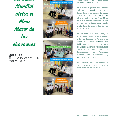
Sistemático de Colombia.
Mundial
En el evento el gerente para Colombia
del Banco Mundial, Dr. Peter
visita el
Siegenthaler y su equipo de trabajo,
presentaron los resultados del
informe : Juntos para un Futuro Mejor,
Alma
en el cual hicieron referencia a cuatro
acontecimientos importantes que ha
vivido Colombia durante los últimos
Mater de
años, destacando:
El Acuerdo de Paz 2016, la
los
Inmigración masiva de Venezolanos,
el Cambio Climático y la Pandemia de
Covid 19. Estos factores han
chocoanos
incidido en las condiciones actuales
de vida de Colombia. Además, hizo
referencia a los Retos y
Oportunidades, los Potenciales
Detalles
Motores de Crecimiento y
Publicado: 17
Prioridades para el País.
Marzo 2023
Para finalizar, los participantes al
evento realizaron sus aportes y
resolvieron las inquietudes.
La oficina de Relaciones