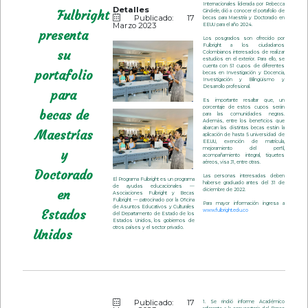
Internacionales liderada por Rebecca
Detalles
Fulbright
Gindele, dió a conocer el portafolio de
Publicado: 17
becas para Maestría y Doctorado en
Marzo 2023
EEUU para el año 2024.
presenta
Los posgrados son ofrecido por
Fulbright a los ciudadanos
su
Colombianos interesados de realizar
estudios en el exterior. Para ello, se
cuenta con 51 cupos de diferentes
portafolio
becas en Investigación y Docencia,
Investigación y Bilingüismo y
Desarrollo profesional.
para
Es importante resaltar que, un
porcentaje de estos cupos serán
becas de
para las comunidades negras.
Además, entre los beneficios que
abarcan las distintas becas están la
Maestrías
aplicación de hasta 5 universidad de
EE.UU, exención de matrícula,
mejoramiento del perfil,
y
acompañamiento integral, tiquetes
aéreos, visa J1, entre otras.
Doctorado
Las personas interesadas deben
El Programa Fulbright es un programa
haberse graduado antes del 31 de
de ayudas educacionales —
diciembre de 2022.
en
Asociaciones Fulbright y Becas
Fulbright — patrocinado por la Oficina
Para mayor información ingresa a
de Asuntos Educativos y Culturales
Estados
www.fulbright.edu.co
del Departamento de Estado de los
Estados Unidos, los gobiernos de
otros países y el sector privado.
Unidos
Publicado: 17
1. Se rindió informe Académico