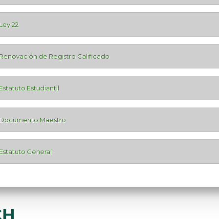
Ley 22
Renovación de Registro Calificado
Estatuto Estudiantil
Documento Maestro
Estatuto General
CH