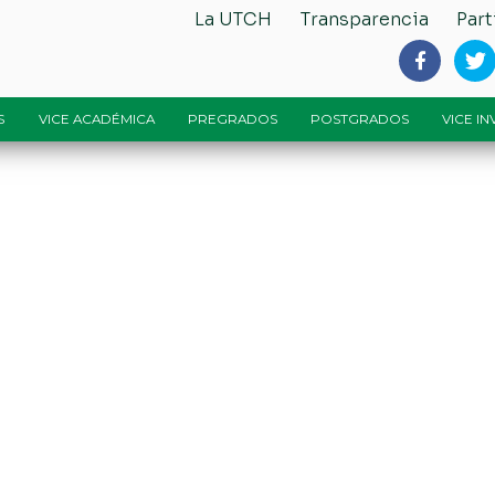
La UTCH
Transparencia
Part
S
VICE ACADÉMICA
PREGRADOS
POSTGRADOS
VICE I