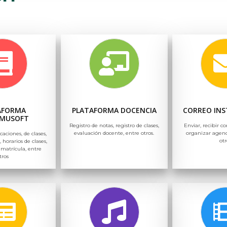
AFORMA
PLATAFORMA DOCENCIA
CORREO INS
MUSOFT
Registro de notas, registro de clases,
Enviar, recibir co
evaluación docente, entre otros.
organizar agend
icaciones, de clases,
otr
, horarios de clases,
 matrícula, entre
tros