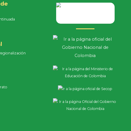
 de
ntinuada
e
l
Regionalización
rato