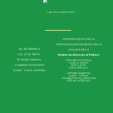
contactenos@utch.edu.co
notificacionesjudiciales@utch.edu.co
Nit. 891680089-4
www.utch.edu.co
Cra. 22 No 18B-10
Horario de Atención al Público
B/ Nicolás Medrano
Área administrativa
Lunes a viernes
Ciudadela Universitaria
8:00 a 12:00
2:00 a 6:00 p.m
Quibdó - Chocó, Colombia.
Jornada Academia
Lunes - Viernes
Jornada Diurna y Nocturna
6:00 am a 9:00 pm