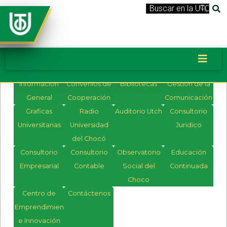
Información
Convenios de
Bibliotecas
Gestión de la
General
Cooperación
Comunicación
Graficas
Radio
Auditorio Utch
Consultorio
Universitarias
Universidad
Juridico
del Chocó
Consultorio
Consultorio
Observatorio
Educación
Empresarial
Contable
Social del
Continuada
Choco
Centro de
Contáctenos
Emprendimiento
e Innovación