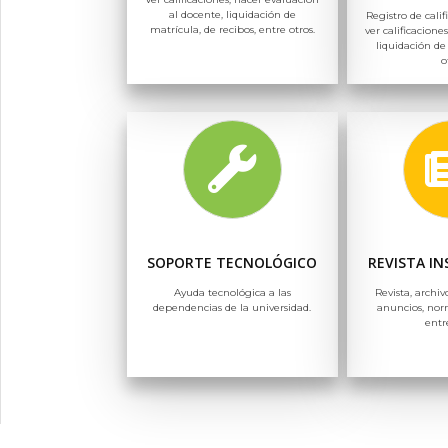
al docente, liquidación de
Registro de calif
matrícula, de recibos, entre otros.
ver calificaciones
liquidación de
o
SOPORTE TECNOLÓGICO
REVISTA I
Ayuda tecnológica a las
Revista, archiv
dependencias de la universidad.
anuncios, nor
entr