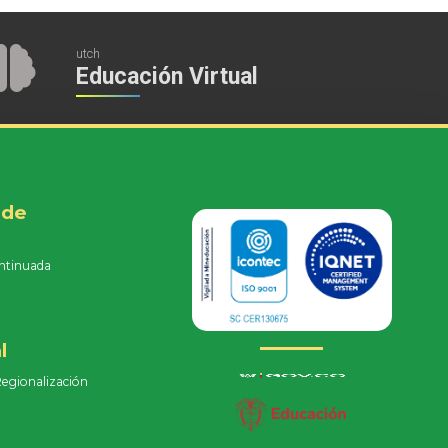
utch
Educación Virtual
 de
ntinuada
e
l
Regionalización