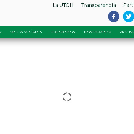
La UTCH
Transparencia
Part
S
VICE ACADÉMICA
PREGRADOS
POSTGRADOS
VICE I