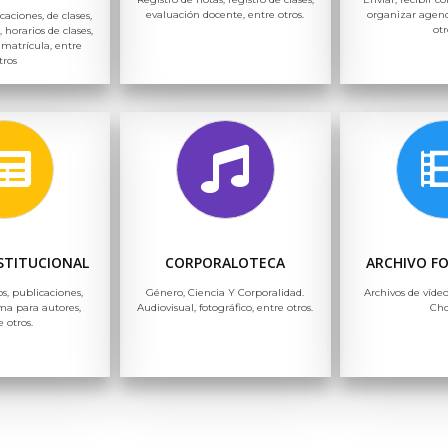
evaluación docente, entre otros.
organizar agend
icaciones, de clases,
otr
, horarios de clases,
 matrícula, entre
tros
NSTITUCIONAL
CORPORALOTECA
ARCHIVO F
os, publicaciones,
Género, Ciencia Y Corporalidad.
Archivos de vídeo
ma para autores,
Audiovisual, fotográfico, entre otros.
Ch
e otros.