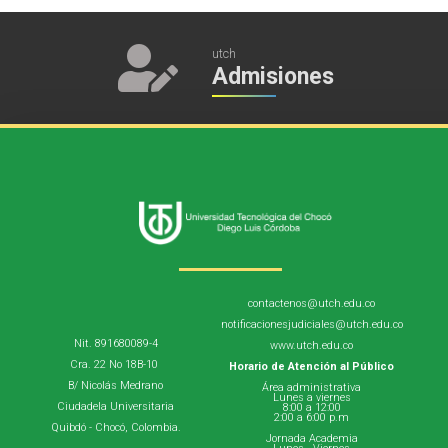
utch
Admisiones
contactenos@utch.edu.co
notificacionesjudiciales@utch.edu.co
Nit. 891680089-4
www.utch.edu.co
Cra. 22 No 18B-10
Horario de Atención al Público
B/ Nicolás Medrano
Área administrativa
Lunes a viernes
Ciudadela Universitaria
8:00 a 12:00
2:00 a 6:00 p.m
Quibdó - Chocó, Colombia.
Jornada Academia