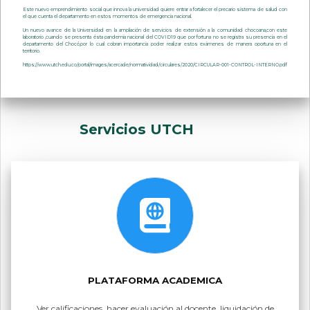
Este nuevo emprendimiento social que innova la universidad quiere entrar a fortalecer el precario sistema de salud con
el que cuenta el departamento en estos momentos de emergencia nacional.
Un nuevo avance de la Universidad en la ampliación de servicios de extensión a la comunidad chocoana,con este
laboratorio ,cuando se presenta ésta pandemia nacional del COVID19 que por fortuna no se registra su presencia en el
departamento del Chocó,por lo cual cobran importancia poder realizar estos exámenes de manera oportuna en el
territorio.
https://www.utch.edu.co/portal/images/acercade/normatividad/circulares/2020/CIRCULAR-001-CONTROL-INTERNO.pdf
Servicios UTCH
PLATAFORMA ACADEMICA
Ver calificaciones, hacer evaluación al docente, liquidación de