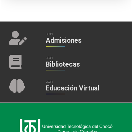
utch
Admisiones
utch
Bibliotecas
utch
Educación Virtual