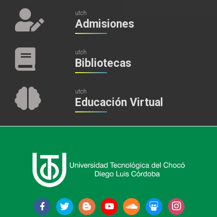
utch
Admisiones
utch
Bibliotecas
utch
Educación Virtual