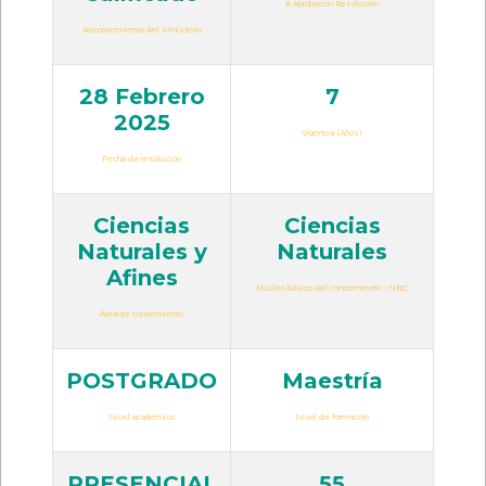
# Aprobación Resolución
Reconocimiento del Ministerio
28 Febrero
7
2025
Vigencia (Años)
Fecha de resolución
Ciencias
Ciencias
Naturales y
Naturales
Afines
Núcleo básico del conocimiento - NBC
Área de conocimiento
POSTGRADO
Maestría
Nivel académico
Nivel de formación
PRESENCIAL
55