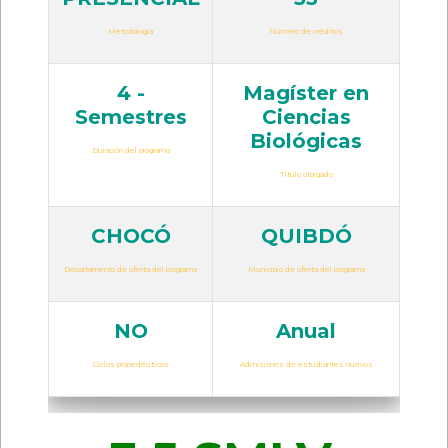
Metodología
Número de créditos
4 -
Magíster en
Semestres
Ciencias
Biológicas
Duración del programa
Título otorgado
CHOCÓ
QUIBDÓ
Departamento de oferta del programa
Municipio de oferta del programa
NO
Anual
Ciclos propedéuticos
Admisiones de estudiantes nuevos